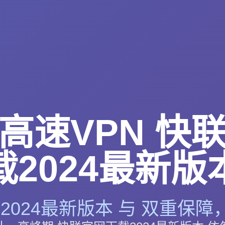
高速VPN 快
载2024最新版
024最新版本 与 双重保障