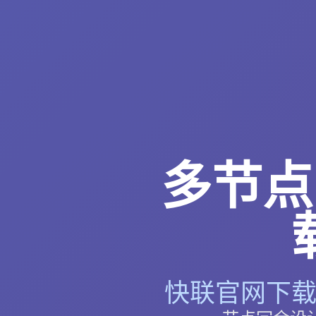
多节点
快联官网下载2