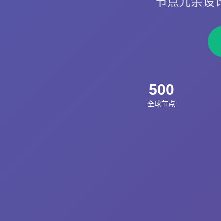
节点冗余设计
500
全球节点