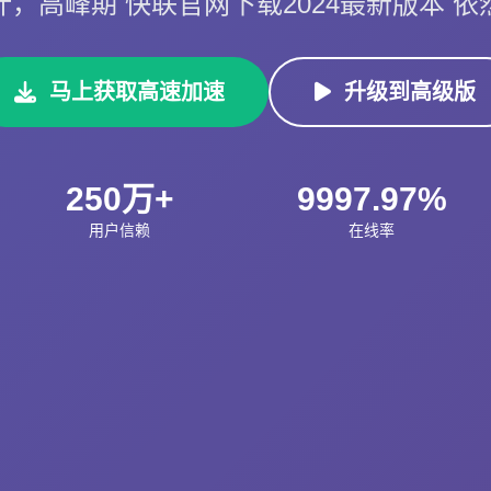
，高峰期 快联官网下载2024最新版本 
马上获取高速加速
升级到高级版
250万+
9997.97%
用户信赖
在线率