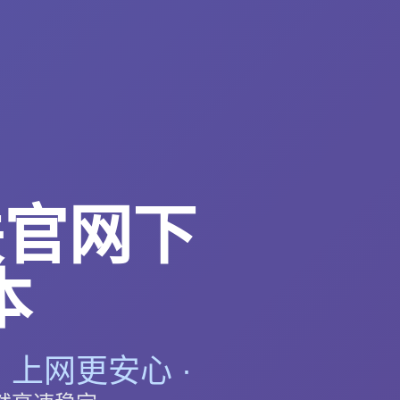
联官网下
本
，上网更安心 ·